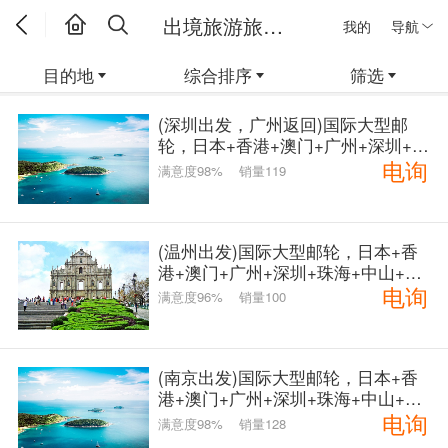
出境旅游旅游线路
我的
导航
目的地
综合排序
筛选
(深圳出发，广州返回)国际大型邮
轮，日本+香港+澳门+广州+深圳+珠
电询
海+中山+港珠澳大桥8日游
满意度98%
销量119
(温州出发)国际大型邮轮，日本+香
港+澳门+广州+深圳+珠海+中山+港
电询
珠澳大桥10日游
满意度96%
销量100
(南京出发)国际大型邮轮，日本+香
港+澳门+广州+深圳+珠海+中山+港
电询
珠澳大桥11日游
满意度98%
销量128